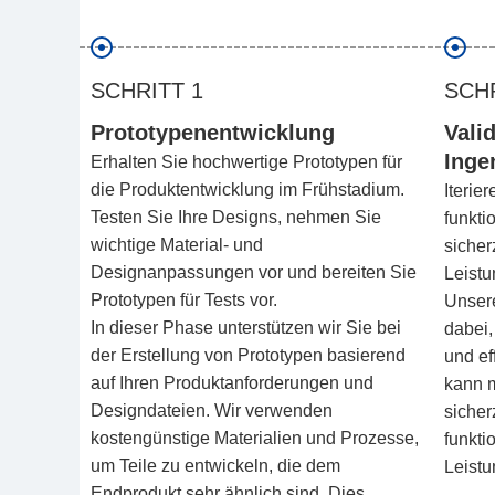
SCHRITT 1
SCH
Prototypenentwicklung
Vali
Inge
Erhalten Sie hochwertige Prototypen für
die Produktentwicklung im Frühstadium.
Iterie
Testen Sie Ihre Designs, nehmen Sie
funkti
wichtige Material- und
sicher
Designanpassungen vor und bereiten Sie
Leistu
Prototypen für Tests vor.
Unsere
In dieser Phase unterstützen wir Sie bei
dabei,
der Erstellung von Prototypen basierend
und ef
auf Ihren Produktanforderungen und
kann m
Designdateien. Wir verwenden
sicher
kostengünstige Materialien und Prozesse,
funkti
um Teile zu entwickeln, die dem
Leistu
Endprodukt sehr ähnlich sind. Dies