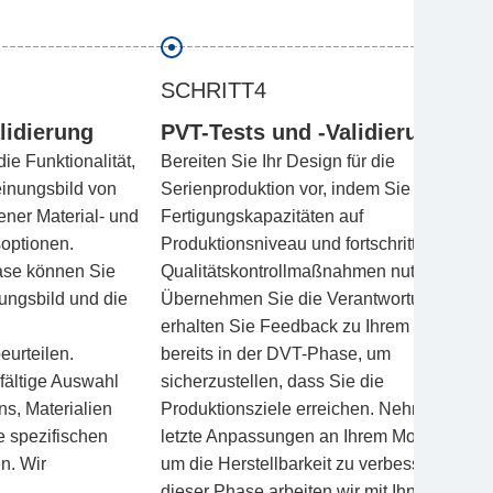
SCHRITT4
lidierung
PVT-Tests und -Validierung
die Funktionalität,
Bereiten Sie Ihr Design für die
einungsbild von
Serienproduktion vor, indem Sie
dener Material- und
Fertigungskapazitäten auf
optionen.
Produktionsniveau und fortschrittliche
ase können Sie
Qualitätskontrollmaßnahmen nutzen.
ungsbild und die
Übernehmen Sie die Verantwortung und
erhalten Sie Feedback zu Ihrem Design
urteilen.
bereits in der DVT-Phase, um
fältige Auswahl
sicherzustellen, dass Sie die
s, Materialien
Produktionsziele erreichen. Nehmen Sie
e spezifischen
letzte Anpassungen an Ihrem Modell vor,
n. Wir
um die Herstellbarkeit zu verbessern. In
dieser Phase arbeiten wir mit Ihnen