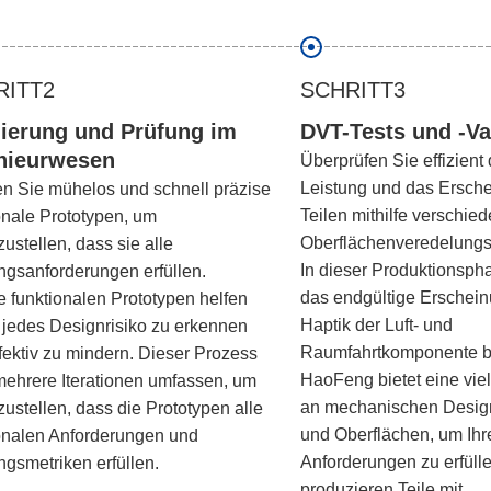
RITT2
SCHRITT3
dierung und Prüfung im
DVT-Tests und -Va
nieurwesen
Überprüfen Sie effizient 
Leistung und das Ersch
ren Sie mühelos und schnell präzise
Teilen mithilfe verschie
onale Prototypen, um
Oberflächenveredelungs
zustellen, dass sie alle
In dieser Produktionsph
ngsanforderungen erfüllen.
das endgültige Erschein
 funktionalen Prototypen helfen
Haptik der Luft- und
 jedes Designrisiko zu erkennen
Raumfahrtkomponente be
fektiv zu mindern. Dieser Prozess
HaoFeng bietet eine viel
ehrere Iterationen umfassen, um
an mechanischen Design
zustellen, dass die Prototypen alle
und Oberflächen, um Ihr
onalen Anforderungen und
Anforderungen zu erfülle
ngsmetriken erfüllen.
produzieren Teile mit