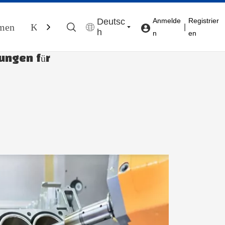
Deutsc
Anmelde
Registrier
men
Kontaktieren Sie Uns
|
h
n
en
ungen für
e