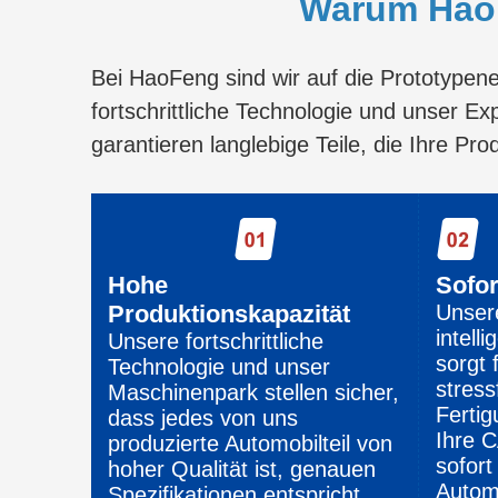
Warum HaoF
Bei HaoFeng sind wir auf die Prototypene
fortschrittliche Technologie und unser Ex
garantieren langlebige Teile, die Ihre Pr
Hohe
Sofor
Produktionskapazität
Unser
intell
Unsere fortschrittliche
sorgt 
Technologie und unser
stress
Maschinenpark stellen sicher,
Fertig
dass jedes von uns
Ihre 
produzierte Automobilteil von
sofort
hoher Qualität ist, genauen
Automo
Spezifikationen entspricht