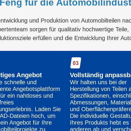
eng für die Automobilindust
ntwicklung und Produktion von Automobilteilen nach
pertenteam sorgen für qualitativ hochwertige Teile,
oduktionsziele erfüllen und die Entwicklung Ihrer A
tiges Angebot
Vollständig anpassb
e schnelle und
Wir halten uns bei der
igente Angebotsplattform
Herstellung von Teilen 
für ein nahtloses und
Spezifikationen, einschl
freies
Abmessungen, Material
ungserlebnis. Laden Sie
und Oberflächenpräfer
CAD-Dateien hoch, um
Die individuelle Gestalt
 ein Angebot für Ihre
Ihres Produkts hebt es
bilteilprojekte zu
anderen ab und verscha