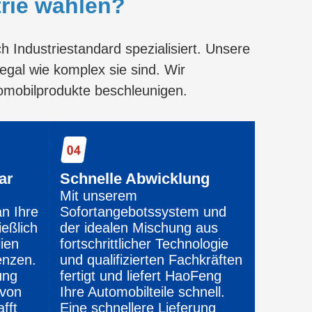
rie wählen?
 Industriestandard spezialisiert. Unsere
 egal wie komplex sie sind. Wir
utomobilprodukte beschleunigen.
ar
Schnelle Abwicklung
Mit unserem
an Ihre
Sofortangebotssystem und
ießlich
der idealen Mischung aus
ien
fortschrittlicher Technologie
enzen.
und qualifizierten Fachkräften
ung
fertigt und liefert HaoFeng
 von
Ihre Automobilteile schnell.
fft
Eine schnellere Lieferung