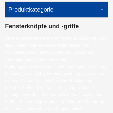
Produktkategorie
Fensterknöpfe und -griffe
Unsere Fensterknöpfe und -griffe sind so konzipiert, dass
sie zu verschiedenen Fensterstilen passen und
gleichzeitig eine einfache Bedienung und sichere
Verriegelungsmechanismen bieten. Die
Fertigungskapazitäten von Haofeng ermöglichen es uns,
hochwertige, langlebige Fensterbeschläge herzustellen,
die den Test der Zeit bestehen. Die Produkte aus
unserem Sortiment an Fensterbeschlägen sind so
gefertigt, dass sie eine reibungslose Funktionalität und
erhöhte Sicherheit gewährleisten. Vertrauen Sie darauf,
dass unser Unternehmen außergewöhnliche