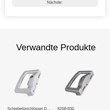
Nächste:
Verwandte Produkte
tür, Einzelhaken, Schwarz
Schiebetürschlösser Doppelhaken
8208-830
8