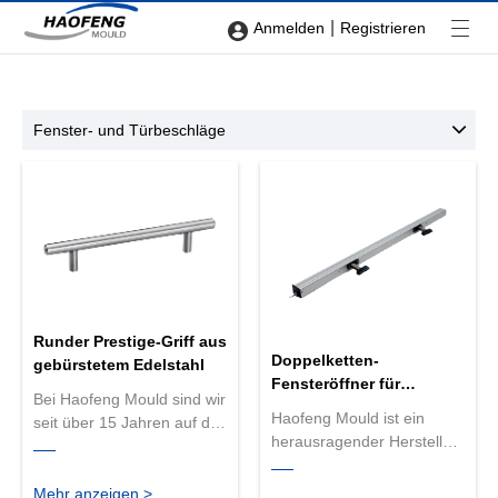
|
Anmelden
Registrieren
Fenster- und Türbeschläge
Runder Prestige-Griff aus
Doppelketten-
gebürstetem Edelstahl
Fensteröffner für
Bei Haofeng Mould sind wir
Fenstersysteme
Haofeng Mould ist ein
seit über 15 Jahren auf die
herausragender Hersteller
Herstellung hochwertiger
von Doppelketten-
Türbeschläge spezialisiert.
Fensteröffnern für
Wir produzieren den
Mehr anzeigen >