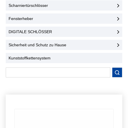
Benutzerfreundlichkeit.
konzipiert und
Scharniertürschlösser
Kontaktieren Sie uns noch
gewährleisten höchste
heute!
Sicherheit und
Fensterheber
Benutzerfreundlichkeit.
Kontaktieren Sie uns noch
DIGITALE SCHLÖSSER
heute!
Sicherheit und Schutz zu Hause
Kunststoffkettensystem
Suche