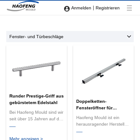
|
Anmelden
Registrieren
Fenster- und Türbeschläge
Runder Prestige-Griff aus
Doppelketten-
gebürstetem Edelstahl
Fensteröffner für
Bei Haofeng Mould sind wir
Fenstersysteme
Haofeng Mould ist ein
seit über 15 Jahren auf die
herausragender Hersteller
Herstellung hochwertiger
von Doppelketten-
Türbeschläge spezialisiert.
Fensteröffnern für
Wir produzieren den
Mehr anzeigen >