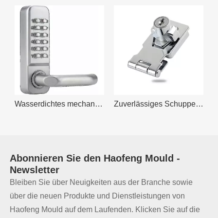
ruck-Riegel – 5-in-1-Passwort für den schlüssellosen Zugang
Wasserdichtes mechanisches Codeschloss, 1-11-stellige Codekombination
Zuverlässiges Schuppentürschloss mit Sicherheitsschlüssel
Abonnieren Sie den
Haofeng Mould
-
Newsletter
Bleiben Sie über Neuigkeiten aus der Branche sowie
über die neuen Produkte und Dienstleistungen von
Haofeng Mould auf dem Laufenden. Klicken Sie auf die