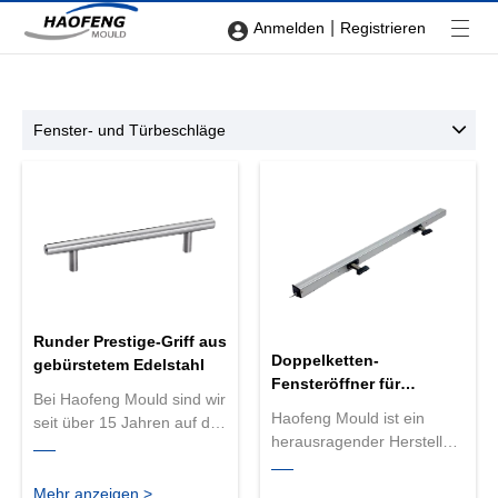
|
Anmelden
Registrieren
Fenster- und Türbeschläge
Runder Prestige-Griff aus
Doppelketten-
gebürstetem Edelstahl
Fensteröffner für
Bei Haofeng Mould sind wir
Fenstersysteme
Haofeng Mould ist ein
seit über 15 Jahren auf die
herausragender Hersteller
Herstellung hochwertiger
von Doppelketten-
Türbeschläge spezialisiert.
Fensteröffnern für
Wir produzieren den
Mehr anzeigen >