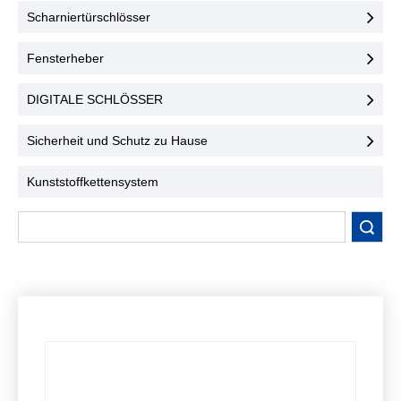
Benutzerfreundlichkeit.
konzipiert und
Scharniertürschlösser
Kontaktieren Sie uns noch
gewährleisten höchste
heute!
Sicherheit und
Fensterheber
Benutzerfreundlichkeit.
Kontaktieren Sie uns noch
DIGITALE SCHLÖSSER
heute!
Sicherheit und Schutz zu Hause
Kunststoffkettensystem
Suche