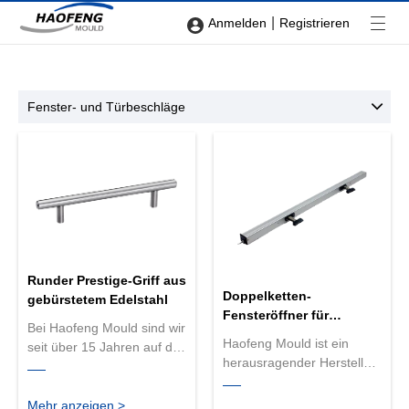
|
Anmelden
Registrieren
Fenster- und Türbeschläge
Runder Prestige-Griff aus
Doppelketten-
gebürstetem Edelstahl
Fensteröffner für
Bei Haofeng Mould sind wir
Fenstersysteme
Haofeng Mould ist ein
seit über 15 Jahren auf die
herausragender Hersteller
Herstellung hochwertiger
von Doppelketten-
Türbeschläge spezialisiert.
Fensteröffnern für
Wir produzieren den
Mehr anzeigen >