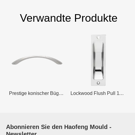
Verwandte Produkte
fgriff aus Edelstahl
Prestige konischer Bügelgriff aus gebürstetem Nickel aus Edelstahl
Lockwood Flush Pull 115 x 35 mm Zinkdruckguss
Abonnieren Sie den
Haofeng Mould
-
Newsletter