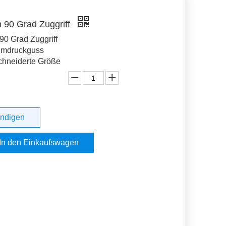
 90 Grad Zuggriff
0 Grad Zuggriff
umdruckguss
hneiderte Größe
undigen
In den Einkaufswagen