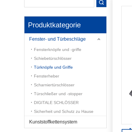
Gebrauch konzipiert und gewährleisten
für den 
Suche
höchste Sicherheit und
konzipie
Benutzerfreundlichkeit. Kontaktieren
Sicherhe
Sie uns noch heute!
Kontakti
Produktkategorie
Fenster- und Türbeschläge
Fensterknöpfe und -griffe
Schiebetürschlösser
Türknöpfe und Griffe
Fensterheber
Scharniertürschlösser
Türschließer und -stopper
DIGITALE SCHLÖSSER
Sicherheit und Schutz zu Hause
Kunststoffkettensystem