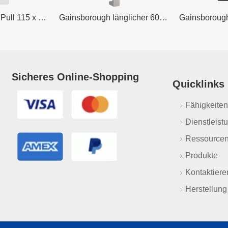
Lockwood Flush Pull 115 x 35 mm Zinkdruckguss
Gainsborough länglicher 600-mm-Zuggriff aus Edelstahl
Sicheres Online-Shopping
Quicklinks
Fähigkeite
Dienstleist
Ressource
Produkte
Kontaktiere
Herstellung