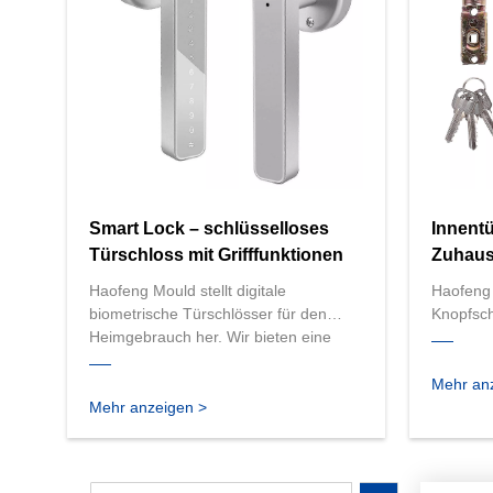
und Qual
Smart Lock – schlüsselloses
Innent
Türschloss mit Grifffunktionen
Zuhaus
Türschl
Haofeng Mould stellt digitale
Haofeng 
biometrische Türschlösser für den
Knopfsch
Heimgebrauch her. Wir bieten eine
her. Wir
große Auswahl an intelligenten
Türschlö
Schlössern, darunter schlüssellose
Material,
Mehr an
Zugangsschlösser,
Wohn-, A
Mehr anzeigen >
Fingerabdruckschlösser und App-
oder an
gesteuerte Schlösser. Unsere
eine stab
Schlösser sind für den privaten
gewährle