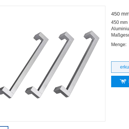
Einsatz im Wohnbereich
rt und gewährleisten höchste
450 mm
it und Benutzerfreundlichkeit.
eren Sie uns noch heute!
450 mm 9
Alumini
Maßgesc
Menge:
erk