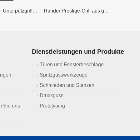
Gainsborough Unterputzgriff aus Edelstahl
Runder Prestige-Griff aus gebürstetem Edelstahl
Dienstleistungen und Produkte
n
Türen und Fensterbeschläge
ungen
Spritzgusswerkzeuge
n
Schmieden und Stanzen
Druckguss
n Sie uns
Prototyping