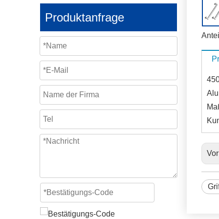
Produktanfrage
Antei
P
450
Alu
Maß
Kun
Vor
Gri