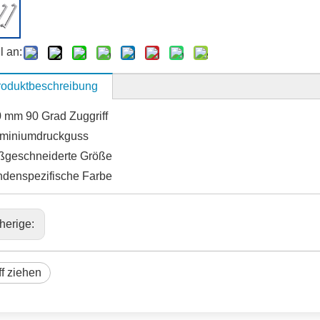
l an:
roduktbeschreibung
 mm 90 Grad Zuggriff
miniumdruckguss
geschneiderte Größe
denspezifische Farbe
herige:
ff ziehen