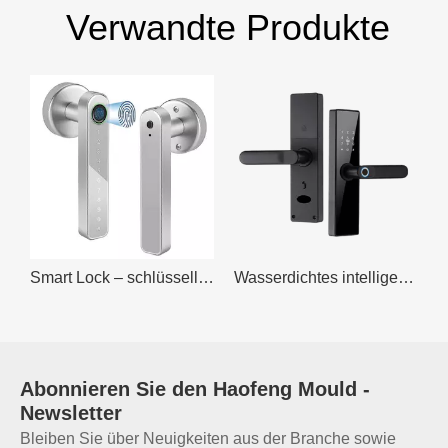
Verwandte Produkte
ss, verriegelbare Tür
Smart Lock – schlüsselloses Türschloss mit Grifffunktionen
Wasserdichtes intelligentes Türschloss mit WLAN für gewerbliche Zwecke
Abonnieren Sie den
Haofeng Mould
-
Newsletter
Bleiben Sie über Neuigkeiten aus der Branche sowie