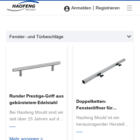
|
Anmelden
Registrieren
Fenster- und Türbeschläge
Runder Prestige-Griff aus
Doppelketten-
gebürstetem Edelstahl
Fensteröffner für
Bei Haofeng Mould sind wir
Fenstersysteme
Haofeng Mould ist ein
seit über 15 Jahren auf die
herausragender Hersteller
Herstellung hochwertiger
von Doppelketten-
Türbeschläge spezialisiert.
Fensteröffnern für
Wir produzieren den
Mehr anzeigen >