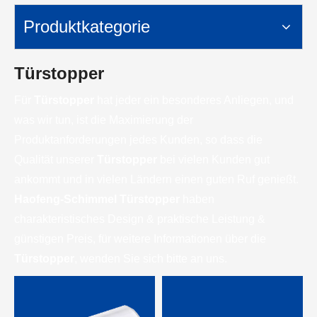
Produktkategorie
Türstopper
Für
Türstopper
hat jeder ein besonderes Anliegen, und
was wir tun, ist die Maximierung der
Produktanforderungen jedes Kunden, so dass die
Qualität unserer
Türstopper
bei vielen Kunden gut
ankommt und in vielen Ländern einen guten Ruf genießt.
Haofeng-Schimmel
Türstopper
haben
charakteristisches Design & praktische Leistung &
günstigen Preis, für weitere Informationen über die
Türstopper
, wenden Sie sich bitte an uns.